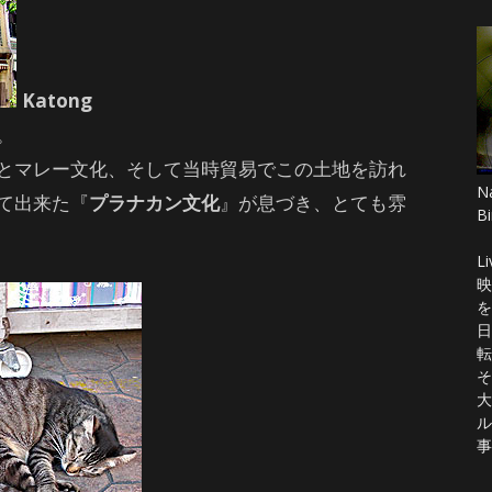
Katong
。
とマレー文化、そして当時貿易でこの土地を訪れ
N
て出来た『
プラナカン文化
』が息づき、とても雰
Bi
Li
映
を
日
転
そ
大
ル
事