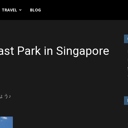
tadium
TRAVEL
BLOG
13
st Park in Singapore
ょう♪