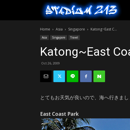
S
Home
Asia
Singapore
Katong~East C...
2
Asia
Singapore
Travel
Katong~East Coa
Oct 26, 2009
とてもお天気が良いので、海へ行きまし
East Coast Park