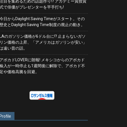
注目を集めるための話題作り!? アカデミー賞授賞
式で俳優がプレゼンターを平手打ち!
今日からDaylight Saving Timeがスタート。その
歴史とDaylight Saving Time制度の廃止の動き。
LAのガソリン価格が6ドル台に!? 止まらないガソ
リン価格の上昇、「アメリカはガソリンが安い」
は遠い昔の話。
アボカドLOVERに朗報! メキシコからのアボカド
輸入が一時停止も1週間後に解除で、アボカド不
足や価格高騰を回避。
Profile