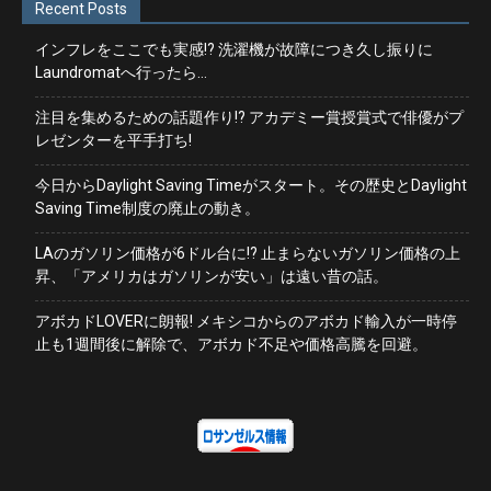
Recent Posts
インフレをここでも実感!? 洗濯機が故障につき久し振りに
Laundromatへ行ったら…
注目を集めるための話題作り!? アカデミー賞授賞式で俳優がプ
レゼンターを平手打ち!
今日からDaylight Saving Timeがスタート。その歴史とDaylight
Saving Time制度の廃止の動き。
LAのガソリン価格が6ドル台に!? 止まらないガソリン価格の上
昇、「アメリカはガソリンが安い」は遠い昔の話。
アボカドLOVERに朗報! メキシコからのアボカド輸入が一時停
止も1週間後に解除で、アボカド不足や価格高騰を回避。