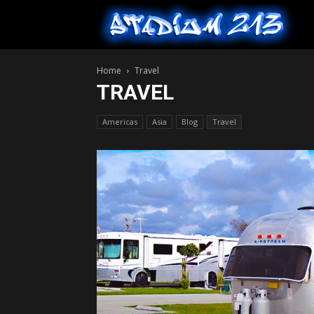
S
Home
Travel
2
TRAVEL
Americas
Asia
Blog
Travel