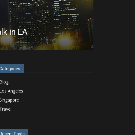
k in LA
Categories
Blog
Los Angeles
Singapore
Travel
Recent Posts