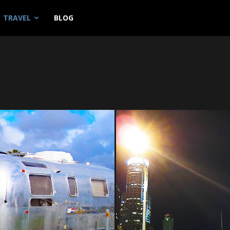
tadium
TRAVEL
BLOG
13