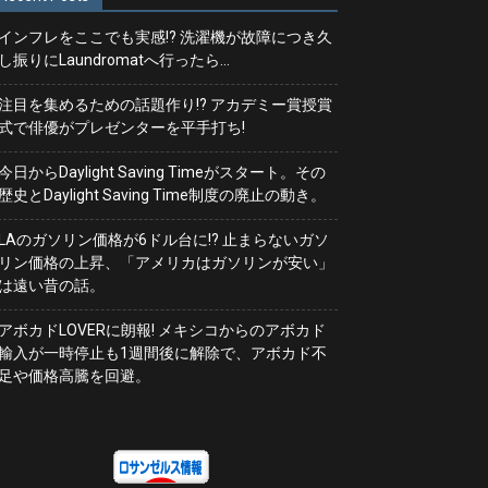
インフレをここでも実感!? 洗濯機が故障につき久
し振りにLaundromatへ行ったら…
注目を集めるための話題作り!? アカデミー賞授賞
式で俳優がプレゼンターを平手打ち!
今日からDaylight Saving Timeがスタート。その
歴史とDaylight Saving Time制度の廃止の動き。
LAのガソリン価格が6ドル台に!? 止まらないガソ
リン価格の上昇、「アメリカはガソリンが安い」
は遠い昔の話。
アボカドLOVERに朗報! メキシコからのアボカド
輸入が一時停止も1週間後に解除で、アボカド不
足や価格高騰を回避。