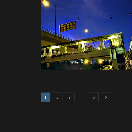
...
1
2
3
5